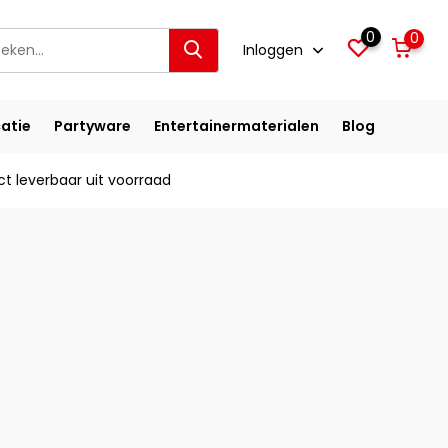
0
0
Inloggen
atie
Partyware
Entertainermaterialen
Blog
ct leverbaar uit voorraad