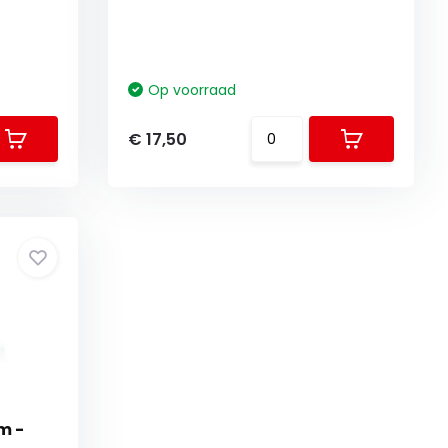
Op voorraad
€ 17,50
m -