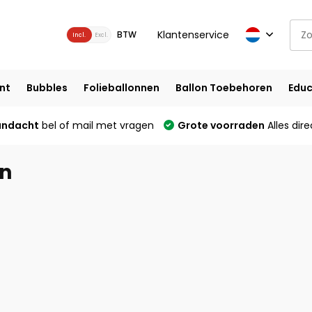
Klantenservice
BTW
Incl.
Excl.
nt
Bubbles
Folieballonnen
Ballon Toebehoren
Educ
andacht
bel of mail met vragen
Grote voorraden
Alles dire
an