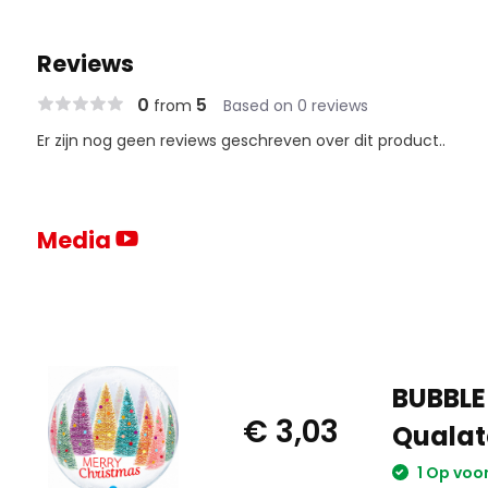
Reviews
0
5
from
Based on 0 reviews
Er zijn nog geen reviews geschreven over dit product..
Media
BUBBLE
€ 3,03
Qualat
1 Op voo