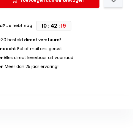
Toevoegen aan winkelwagen
10 : 42 :
18
d? Je hebt nog:
:30 besteld
direct verstuurd!
andacht
Bel of mail ons gerust
en
Alles direct leverbaar uit voorraad
en
Meer dan 25 jaar ervaring!