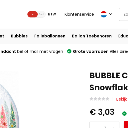
Klantenservice
BTW
Incl.
Excl.
nt
Bubbles
Folieballonnen
Ballon Toebehoren
Educ
andacht
bel of mail met vragen
Grote voorraden
Alles dire
BUBBLE C
Snowflake
Bekijk
€ 3,03