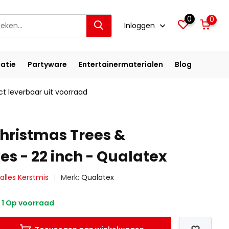
0
0
Inloggen
atie
Partyware
Entertainermaterialen
Blog
ct leverbaar uit voorraad
hristmas Trees &
s - 22 inch - Qualatex
 alles Kerstmis
Merk:
Qualatex
1 Op voorraad