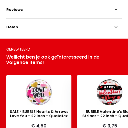
Reviews
Delen
GERELATEERD
Wellicht ben je ook geïnteresseerd in de
volgende items!
SALE > BUBBLE Hearts & Arrows
BUBBLE Valentine's Bl
Love You - 22 inch - Qualatex
Stripes - 22 inch - Qua
€ 4,50
€ 3,75