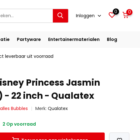
0
0
Inloggen
atie
Partyware
Entertainermaterialen
Blog
ct leverbaar uit voorraad
isney Princess Jasmin
 - 22 inch - Qualatex
 alles Bubbles
Merk:
Qualatex
2 Op voorraad