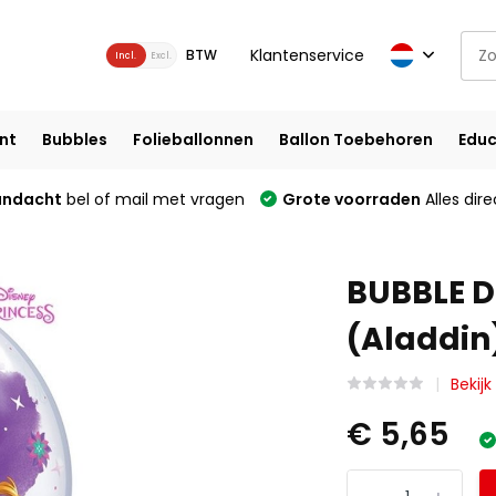
Klantenservice
BTW
Incl.
Excl.
nt
Bubbles
Folieballonnen
Ballon Toebehoren
Educ
andacht
bel of mail met vragen
Grote voorraden
Alles dire
BUBBLE D
(Aladdin)
Bekijk
€ 5,65