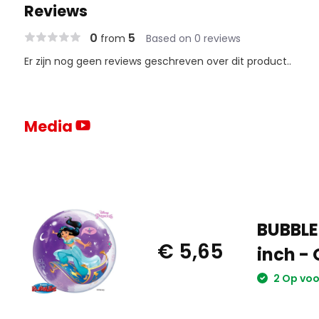
Reviews
0
5
from
Based on 0 reviews
Er zijn nog geen reviews geschreven over dit product..
Media
BUBBLE
€ 5,65
inch -
2 Op vo