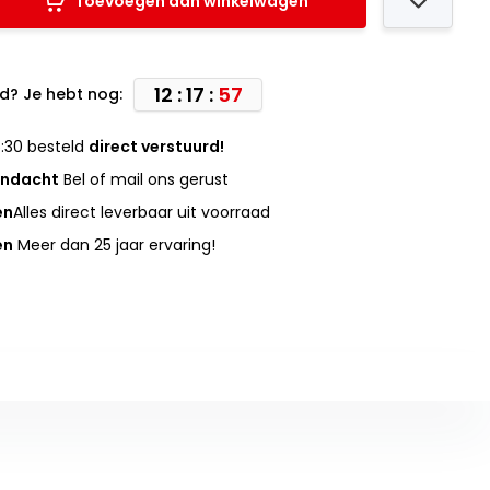
Toevoegen aan winkelwagen
12 : 17 :
57
d? Je hebt nog:
:30 besteld
direct verstuurd!
andacht
Bel of mail ons gerust
en
Alles direct leverbaar uit voorraad
en
Meer dan 25 jaar ervaring!