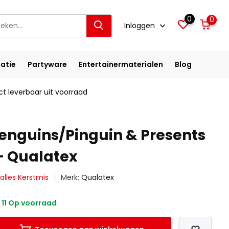
0
0
Inloggen
atie
Partyware
Entertainermaterialen
Blog
ct leverbaar uit voorraad
enguins/Pinguin & Presents
 - Qualatex
 alles Kerstmis
Merk:
Qualatex
11 Op voorraad