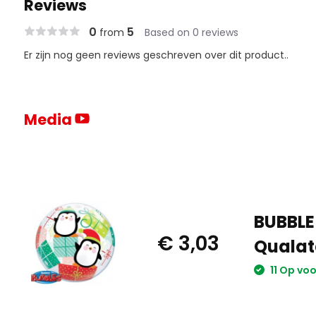
Reviews
0
5
from
Based on 0 reviews
Er zijn nog geen reviews geschreven over dit product..
Media
BUBBLE 
€ 3,03
Qualat
11 Op vo