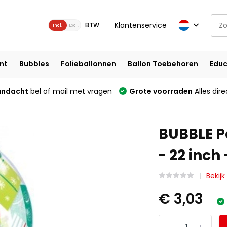
Klantenservice
BTW
Incl.
Excl.
nt
Bubbles
Folieballonnen
Ballon Toebehoren
Educ
andacht
bel of mail met vragen
Grote voorraden
Alles dire
BUBBLE P
- 22 inch
Bekijk
€ 3,03