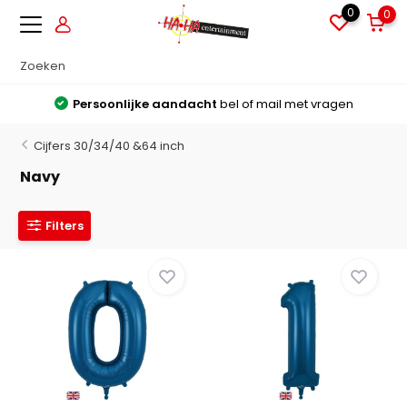
0
0
Persoonlijke aandacht
bel of mail met vragen
Cijfers 30/34/40 &64 inch
Navy
Filters