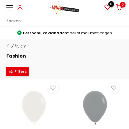
0
0
Grote voorraden
Alles direct leverbaar uit voorraad
5"/15 cm
Fashion
Filters