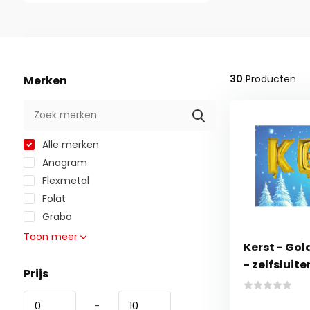
30
Producten
Merken
Alle merken
Anagram
Flexmetal
Folat
Grabo
Toon meer
Kerst - Go
- zelfsluit
Prijs
-