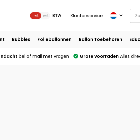
Klantenservice
BTW
Incl.
Excl.
nt
Bubbles
Folieballonnen
Ballon Toebehoren
Educ
andacht
bel of mail met vragen
Grote voorraden
Alles dire