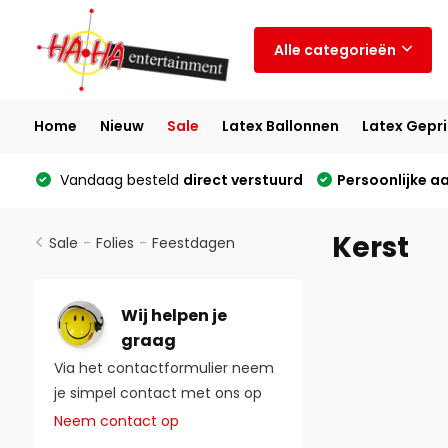
Alle categorieën
Home
Nieuw
Sale
Latex Ballonnen
Latex Gepri
Vandaag besteld
direct verstuurd
Persoonlijke a
Kerst
Sale
-
Folies
-
Feestdagen
Wij helpen je
graag
Via het contactformulier neem
je simpel contact met ons op
Neem contact op