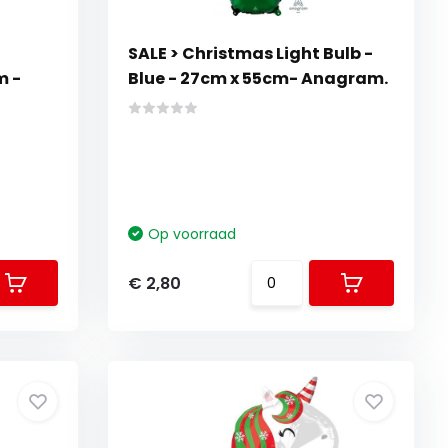
SALE > Christmas Light Bulb -
m -
Blue - 27cm x 55cm- Anagram.
Op voorraad
€ 2,80