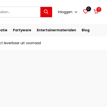
0
0
Inloggen
atie
Partyware
Entertainermaterialen
Blog
ct leverbaar uit voorraad