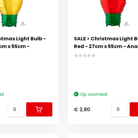
stmas Light Bulb -
SALE > Christmas Light B
cm x 55cm -
Red - 27cm x 55cm - An
ad
Op voorraad
€ 2,80