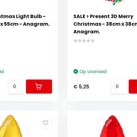
stmas Light Bulb -
SALE > Present 3D Merry
 x 55cm - Anagram.
Christmas - 38cm x 38c
Anagram.
ad
Op voorraad
€ 5,25