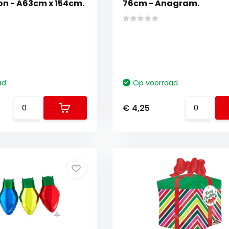
on - A63cm x 154cm.
76cm - Anagram.
ad
Op voorraad
€ 4,25