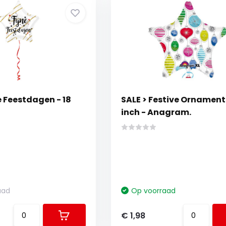
e Feestdagen - 18
SALE > Festive Ornament 
t
inch - Anagram.
aad
Op voorraad
€ 1,98