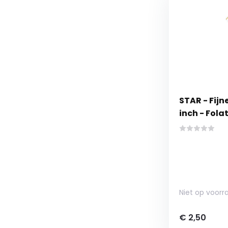
STAR - Fijn
inch - Fola
Niet op voorr
€ 2,50