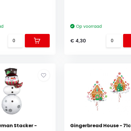
ad
Op voorraad
€ 4,30
wman Stacker -
Gingerbread House - 71