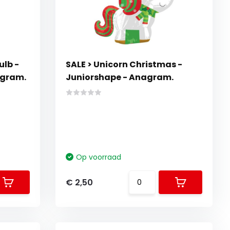
ulb -
SALE > Unicorn Christmas -
agram.
Juniorshape - Anagram.
Op voorraad
€ 2,50