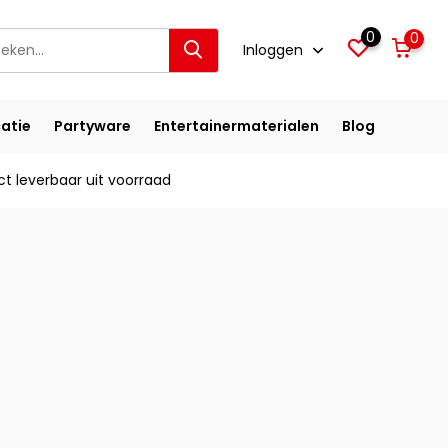
0
0
Inloggen
atie
Partyware
Entertainermaterialen
Blog
ct leverbaar uit voorraad