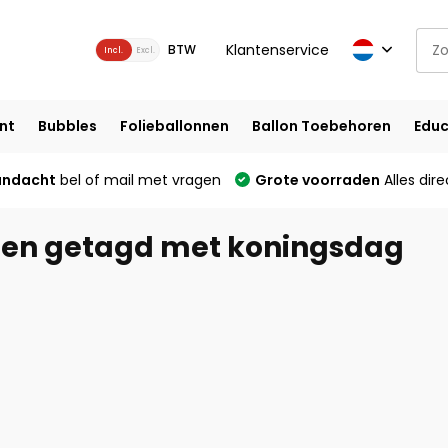
Klantenservice
BTW
Incl.
Excl.
nt
Bubbles
Folieballonnen
Ballon Toebehoren
Educ
andacht
bel of mail met vragen
Grote voorraden
Alles dire
ten getagd met koningsdag