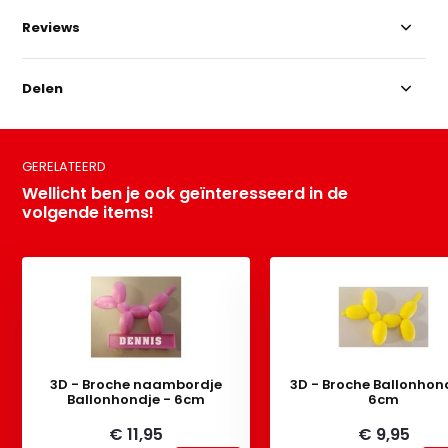
Reviews
Delen
GERELATEERD
Wellicht ben je ook geïnteresseerd in de
volgende items!
3D - Broche naambordje
3D - Broche Ballonhon
Ballonhondje - 6cm
6cm
€ 11,95
€ 9,95