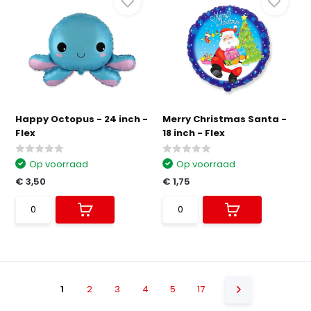
Happy Octopus - 24 inch -
Merry Christmas Santa -
Flex
18 inch - Flex
Op voorraad
Op voorraad
€ 3,50
€ 1,75
1
2
3
4
5
17