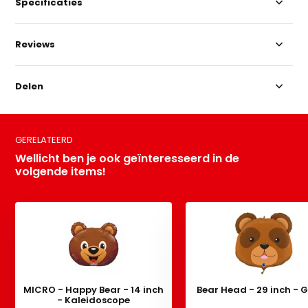
Specificaties
Reviews
Delen
GERELATEERD
Wellicht ben je ook geïnteresseerd in de
volgende items!
MICRO - Happy Bear - 14 inch
Bear Head - 29 inch - 
- Kaleidoscope