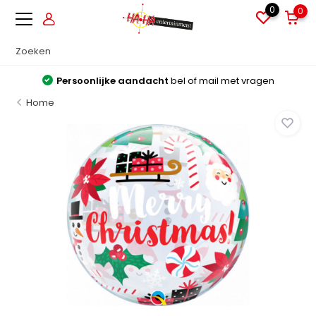
0
0
Persoonlijke aandacht
bel of mail met vragen
Home