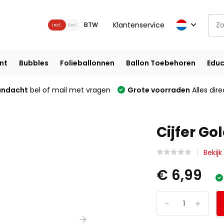
Klantenservice
BTW
Incl.
Excl.
nt
Bubbles
Folieballonnen
Ballon Toebehoren
Educ
andacht
bel of mail met vragen
Grote voorraden
Alles dire
Cijfer Go
Bekijk
€ 6,99
-
+