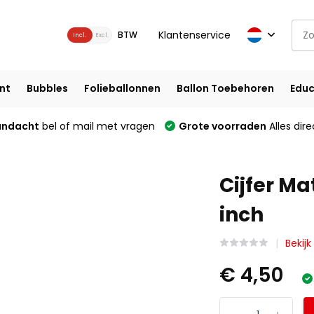
Klantenservice
BTW
Incl.
Excl.
nt
Bubbles
Folieballonnen
Ballon Toebehoren
Educ
andacht
bel of mail met vragen
Grote voorraden
Alles dire
Cijfer Ma
inch
Bekijk
€ 4,50