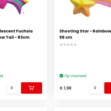
idescent Fuchsia
Shooting Star - Rainbow 
ow Tail - 83cm
56 cm
ad
Op voorraad
€ 1,98