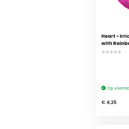
Heart - Irr
with Rainb
Op voorra
€ 4,25