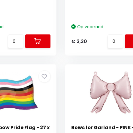
ad
Op voorraad
€ 3,30
bow Pride Flag - 27 x
Bows for Garland - PINK -