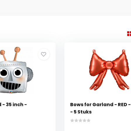
- 35 inch -
Bows for Garland - RED - 
- 5 Stuks