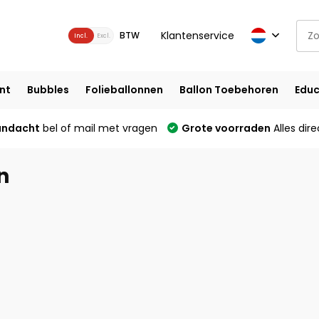
Klantenservice
BTW
Incl.
Excl.
nt
Bubbles
Folieballonnen
Ballon Toebehoren
Educ
andacht
bel of mail met vragen
Grote voorraden
Alles dire
n