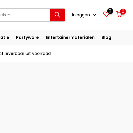
0
0
Inloggen
atie
Partyware
Entertainermaterialen
Blog
ct leverbaar uit voorraad